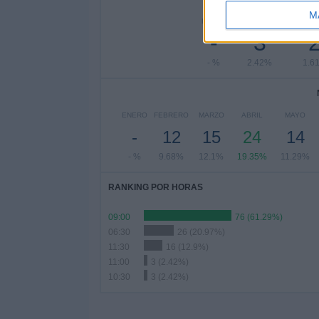
M
LUNES
MARTES
MIÉRC
-
3
- %
2.42%
1.6
ENERO
FEBRERO
MARZO
ABRIL
MAYO
-
12
15
24
14
- %
9.68%
12.1%
19.35%
11.29%
RANKING POR HORAS
09:00
76 (61.29%)
06:30
26 (20.97%)
11:30
16 (12.9%)
11:00
3 (2.42%)
10:30
3 (2.42%)