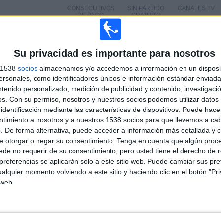
CONSECUTIVOS
SIN PARTIDO
CANALES TV
DE PAGO
GRATUÍTO
Su privacidad es importante para nosotros
TOTAL
MÁXIMO
TOTAL
s 1538
socios
almacenamos y/o accedemos a información en un disposit
2
17
15
sonales, como identificadores únicos e información estándar enviada 
ntenido personalizado, medición de publicidad y contenido, investigaci
COMPETICIONES
VS WSG
RIVALES
Swarovski Tirol
os.
Con su permiso, nosotros y nuestros socios podemos utilizar datos 
identificación mediante las características de dispositivos. Puede hacer
RANKING POR COMPETICIONES
ntimiento a nosotros y a nuestros 1538 socios para que llevemos a ca
. De forma alternativa, puede acceder a información más detallada y 
Admiral Bundesliga
e otorgar o negar su consentimiento.
Tenga en cuenta que algún proc
123 (99.19%)
de no requerir de su consentimiento, pero usted tiene el derecho de r
Amistoso
1 (0.81%)
referencias se aplicarán solo a este sitio web. Puede cambiar sus pref
alquier momento volviendo a este sitio y haciendo clic en el botón "Pri
Ver ranking completo
 web.
PARTIDOS POR DÍA DE LA SEMANA