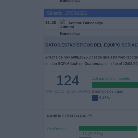
Deportes
Sábado, 15/08/2026
Noticias
11:30
Admiral Bundesliga
Widget
DATOS ESTADÍSTICOS DEL EQUIPO SCR A
A fecha de hoy
6/08/2026
y desde que esta web recoge l
equipo
SCR Altach
en
Guatemala
, que fue el
12/08/2
124
116 partidos en abierto
PARTIDOS TELEVISADOS
8 partidos de pago
6.45%
RANKING POR CANALES
OneFootball
116 (93.55%)