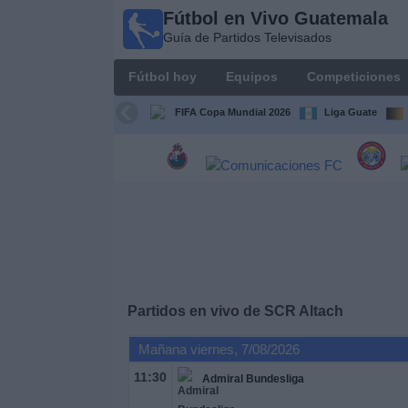
Fútbol en Vivo Guatemala
Fútbol en
Guía de Partidos Televisados
Vivo
Guatemala
Fútbol hoy
Equipos
Competiciones
Guía de
Partidos
FIFA Copa Mundial 2026
Liga Guate
Televisados
Fútbol
hoy
Equipos
Competiciones
Partidos en vivo de
SCR Altach
Canales
Mañana viernes, 7/08/2026
TV
11:30
Admiral Bundesliga
Otros