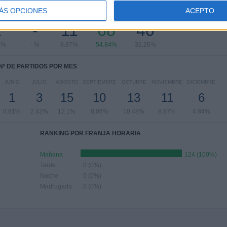
ÁS OPCIONES
ACEPTO
OLES
JUEVES
VIERNES
SÁBADO
DOMINGO
2
-
11
68
40
1%
- %
8.87%
54.84%
32.26%
Nº DE PARTIDOS POR MES
JUNIO
JULIO
AGOSTO
SEPTIEMBRE
OCTUBRE
NOVIEMBRE
DICIEMBRE
1
3
15
10
13
11
6
0.81%
2.42%
12.1%
8.06%
10.48%
8.87%
4.84%
RANKING POR FRANJA HORARIA
Mañana
124 (100%)
Tarde
0 (0%)
Noche
0 (0%)
Madrugada
0 (0%)