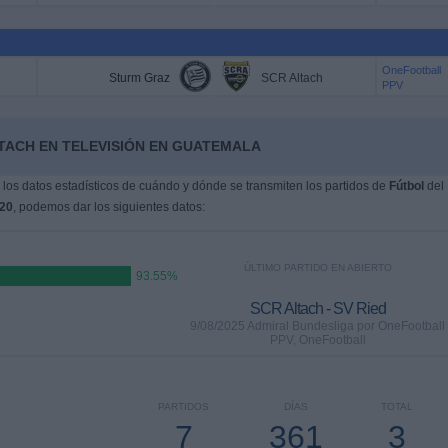
OneFootball
Sturm Graz
SCR Altach
PPV
LTACH EN TELEVISIÓN EN GUATEMALA
os datos estadísticos de cuándo y dónde se transmiten los partidos de
Fútbol
del
020
, podemos dar los siguientes datos:
ÚLTIMO PARTIDO EN ABIERTO
93.55%
SCR Altach - SV Ried
9/08/2025 Admiral Bundesliga por OneFootball
PPV, OneFootball
PARTIDOS
DÍAS
TOTAL
7
361
3