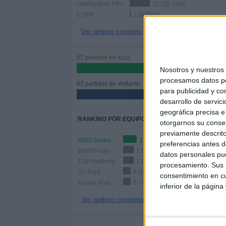
OneFootball PPV
25 (20.16%)
ESPN
1 (0.81%)
Ver ranking completo
62 partidos en local
50%
Nosotros y nuestro
procesamos datos per
62 partidos de visitante
para publicidad y co
50%
desarrollo de servici
geográfica precisa e 
RANKING POR EQUIPOS
otorgarnos su conse
previamente descrito
WSG Swarovski Tirol
17 (13.71%)
preferencias antes d
Wolfsberger AC
13 (10.48%)
datos personales pue
TSV Hartberg
13 (10.48%)
procesamiento. Sus p
SV Ried
9 (7.26%)
consentimiento en cu
Austria Klagenfurt
9 (7.26%)
inferior de la página
Ver ranking completo
Nº DE 