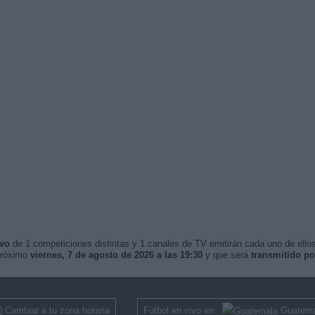
ivo
de 1 competiciones distintas y 1 canales de TV emitirán cada uno de ellos
próximo
viernes, 7 de agosto de 2026 a las 19:30
y que será
transmitido p
Cambiar a tu zona horaria
Fútbol en vivo en
Guatema