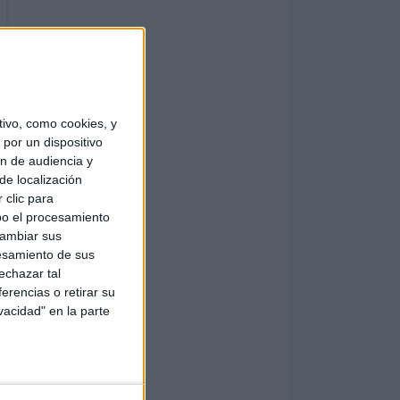
ivo, como cookies, y
por un dispositivo
ón de audiencia y
de localización
 clic para
bo el procesamiento
cambiar sus
esamiento de sus
echazar tal
erencias o retirar su
vacidad" en la parte