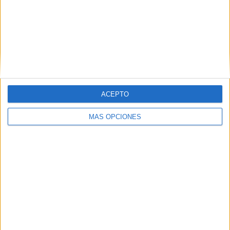
Juventus
22 (5.68%)
Lazio
22 (5.68%)
AC Milan
22 (5.68%)
Inter Milan
22 (5.68%)
Napoli
22 (5.68%)
Ver ranking completo
RANKING POR COMPETICIONES
ACEPTO
Serie A Italiana
375 (96.9%)
MÁS OPCIONES
Coppa Italia
7 (1.81%)
Amistoso
5 (1.29%)
Ver ranking completo
Nº DE PARTIDOS POR DÍA DE LA SEMANA
LUNES
MARTES
MIÉRCOLES
JUEVES
VIERNES
37
12
29
13
15