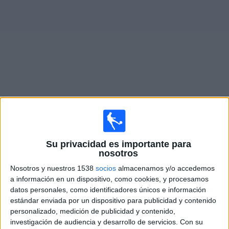
Deportes
Noticias
Widget
Partidos en vivo de
Udinese
Mañana sábado, 8/08/2026
Su privacidad es importante para
14:00
Amistoso
nosotros
Nosotros y nuestros 1538
socios
almacenamos y/o accedemos
FC Barcelona
a información en un dispositivo, como cookies, y procesamos
Udinese
datos personales, como identificadores únicos e información
FC Barcelona PPV YouTube
estándar enviada por un dispositivo para publicidad y contenido
personalizado, medición de publicidad y contenido,
investigación de audiencia y desarrollo de servicios.
Con su
Sábado, 22/08/2026