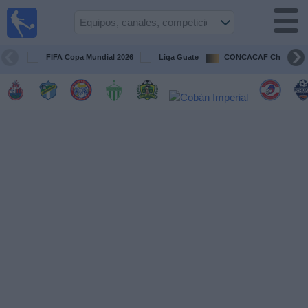
Fútbol en
Vivo
Guatemala
FIFA Copa Mundial 2026
Liga Guate
CONCACAF Champion
Guía de
Partidos
Televisados
Fútbol
hoy
Equipos
Competiciones
Canales
TV
Otros