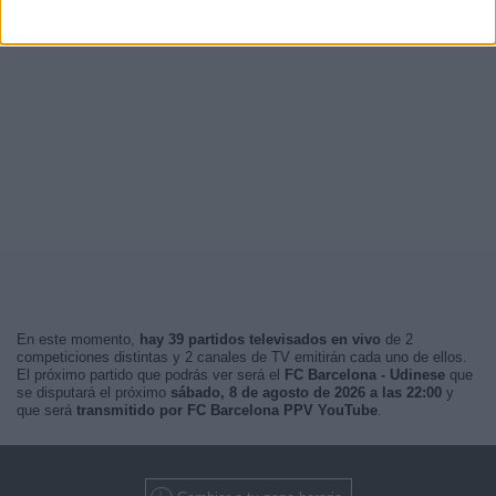
En este momento,
hay 39 partidos televisados en vivo
de 2
competiciones distintas y 2 canales de TV emitirán cada uno de ellos.
El próximo partido que podrás ver será el
FC Barcelona - Udinese
que
se disputará el próximo
sábado, 8 de agosto de 2026 a las 22:00
y
que será
transmitido por FC Barcelona PPV YouTube
.