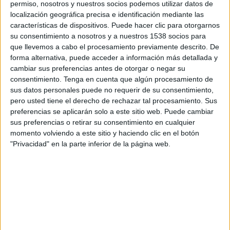
permiso, nosotros y nuestros socios podemos utilizar datos de
10:30
Serie A Italiana
localización geográfica precisa e identificación mediante las
características de dispositivos. Puede hacer clic para otorgarnos
Udinese
su consentimiento a nosotros y a nuestros 1538 socios para
Como 1907
que llevemos a cabo el procesamiento previamente descrito. De
forma alternativa, puede acceder a información más detallada y
cambiar sus preferencias antes de otorgar o negar su
Disney+ Premium
consentimiento.
Tenga en cuenta que algún procesamiento de
sus datos personales puede no requerir de su consentimiento,
Sábado, 29/08/2026
pero usted tiene el derecho de rechazar tal procesamiento. Sus
preferencias se aplicarán solo a este sitio web. Puede cambiar
10:30
Serie A Italiana
sus preferencias o retirar su consentimiento en cualquier
momento volviendo a este sitio y haciendo clic en el botón
Monza
"Privacidad" en la parte inferior de la página web.
Udinese
Disney+ Premium
Más días
DATOS ESTADÍSTICOS DEL EQUIPO UDINESE EN