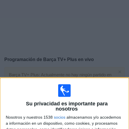
Deportes
Noticias
Widget
Programación de
Barça TV+ Plus
en vivo
×
Barça TV+ Plus: Actualmente no hay ningún partido en
vivo por TV. Puedes consultar el historial de partidos
emitidos anteriormente.
Martes, 6/06/2023
Su privacidad es importante para
nosotros
04:30
Amistoso
Nosotros y nuestros 1538
socios
almacenamos y/o accedemos
a información en un dispositivo, como cookies, y procesamos
Vissel Kobe