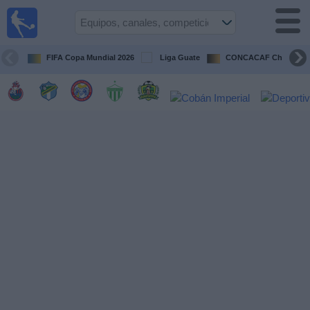
Fútbol en
Vivo
Guatemala
FIFA Copa Mundial 2026
Liga Guate
CONCACAF Champion
Guía de
Partidos
Televisados
Fútbol
hoy
Equipos
Competiciones
Canales
TV
Otros