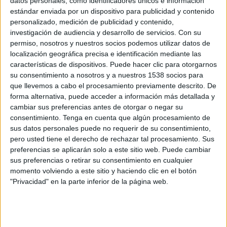
datos personales, como identificadores únicos e información
FC Barcelona
estándar enviada por un dispositivo para publicidad y contenido
Barça TV+ Plus
personalizado, medición de publicidad y contenido,
investigación de audiencia y desarrollo de servicios.
Con su
Jueves, 25/05/2023
permiso, nosotros y nuestros socios podemos utilizar datos de
localización geográfica precisa e identificación mediante las
08:00
Amistoso Leyendas
características de dispositivos. Puede hacer clic para otorgarnos
su consentimiento a nosotros y a nuestros 1538 socios para
FC Barcelona Legends
que llevemos a cabo el procesamiento previamente descrito. De
Zambia
forma alternativa, puede acceder a información más detallada y
Barça TV+ Plus
cambiar sus preferencias antes de otorgar o negar su
consentimiento.
Tenga en cuenta que algún procesamiento de
sus datos personales puede no requerir de su consentimiento,
Miércoles, 1/03/2023
pero usted tiene el derecho de rechazar tal procesamiento. Sus
08:00
UEFA Youth League
preferencias se aplicarán solo a este sitio web. Puede cambiar
1/8 de final
sus preferencias o retirar su consentimiento en cualquier
momento volviendo a este sitio y haciendo clic en el botón
FC Barcelona Academy
"Privacidad" en la parte inferior de la página web.
AZ Alkmaar Academy
Star+
UEFA TV
Barça TV+ Plus