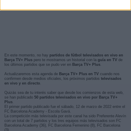
En este momento, no hay
partidos de fútbol televisados en vivo en
Barça TV+ Plus
pero te mostramos un historial con la
guía en TV
de
los últimos partidos que se pudo ver en
Barça TV+ Plus
.
Actualizaremos esta agenda de
Barça TV+ Plus en TV
cuando nos
confirmen desde medios oficiales, los próximos partidos
televisados
en vivo y en directo
.
Quizás sea de tu interés saber que desde los comienzos de esta web,
se han publicado
50 partidos televisados en vivo por Barça TV+
Plus
.
El primer partido publicado fue el sábado, 12 de marzo de 2022 entre el
FC Barcelona Academy - Escola Gavá.
La competición más televisada por este canal ha sido Preferente Alevín
con un total de 7 partidos y los tres equipos más televisados son FC
Barcelona Academy (36), FC Barcelona Femenino (8), FC Barcelona
(3).