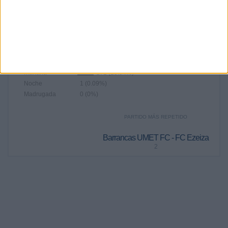
1,073
100%
RANKING POR FRANJA HORARIA
Tarde
901 (83.97%)
Mañana
171 (15.94%)
Noche
1 (0.09%)
Madrugada
0 (0%)
PARTIDO MÁS REPETIDO
Barrancas UMET FC - FC Ezeiza
2