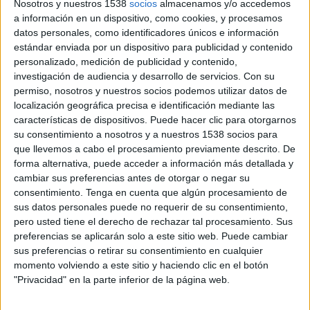
Nosotros y nuestros 1538
socios
almacenamos y/o accedemos
12:00
Primera Nacional Argentina
a información en un dispositivo, como cookies, y procesamos
datos personales, como identificadores únicos e información
Deportivo Morón
estándar enviada por un dispositivo para publicidad y contenido
Acassuso
personalizado, medición de publicidad y contenido,
investigación de audiencia y desarrollo de servicios.
Con su
LPF Play
permiso, nosotros y nuestros socios podemos utilizar datos de
12:00
Primera Nacional Argentina
localización geográfica precisa e identificación mediante las
características de dispositivos. Puede hacer clic para otorgarnos
Colegiales
su consentimiento a nosotros y a nuestros 1538 socios para
Patronato
que llevemos a cabo el procesamiento previamente descrito. De
forma alternativa, puede acceder a información más detallada y
LPF Play
cambiar sus preferencias antes de otorgar o negar su
12:00
Campeonato Femenino
consentimiento.
Tenga en cuenta que algún procesamiento de
sus datos personales puede no requerir de su consentimiento,
San Luis FC
pero usted tiene el derecho de rechazar tal procesamiento. Sus
Banfield Femenino
preferencias se aplicarán solo a este sitio web. Puede cambiar
sus preferencias o retirar su consentimiento en cualquier
LPF Play
momento volviendo a este sitio y haciendo clic en el botón
12:00
Campeonato Femenino
"Privacidad" en la parte inferior de la página web.
Unión Santa Fe Femenino