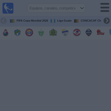
Fútbol en
Vivo
Guatemala
FIFA Copa Mundial 2026
Liga Guate
CONCACAF Champion
Guía de
Partidos
Televisados
Fútbol
hoy
Equipos
Competiciones
Canales
TV
Otros