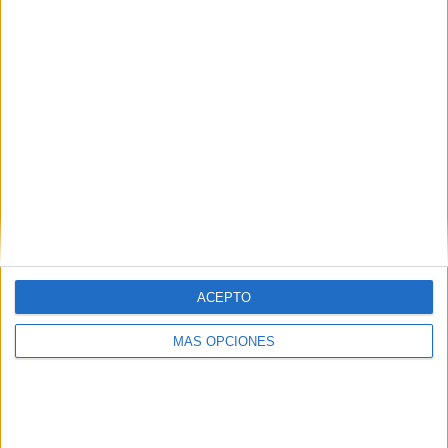
LPF Play
12:00
Torneo Proyección
CA Colón Reserva
Newell's Old Boys Reserva
LPF Play
12:00
Torneo Proyección
Vélez Sarsfield Reserva
Gimnasia Mendoza Reserva
LPF Play
12:00
ACEPTO
Torneo Proyección
Deportivo Riestra Reserva
MÁS OPCIONES
CA Huracán Reserva
LPF Play
12:00
Torneo Proyección