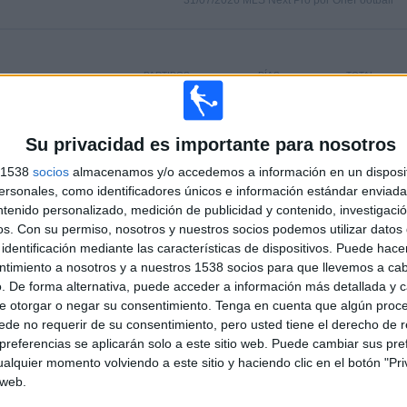
31/07/2026 MLS Next Pro por OneFootball
PARTIDOS
DÍAS
TOTAL
0
5
2
CONSECUTIVOS
SIN PARTIDO
CANALES TV
Su privacidad es importante para nosotros
DE PAGO
GRATUÍTO
s 1538
socios
almacenamos y/o accedemos a información en un disposit
sonales, como identificadores únicos e información estándar enviada 
TOTAL
MÁXIMO
TOTAL
ntenido personalizado, medición de publicidad y contenido, investigaci
2
2
12
os.
Con su permiso, nosotros y nuestros socios podemos utilizar datos 
identificación mediante las características de dispositivos. Puede hacer
COMPETICIONES
VS Orlando City
RIVALES
ntimiento a nosotros y a nuestros 1538 socios para que llevemos a ca
B
. De forma alternativa, puede acceder a información más detallada y 
e otorgar o negar su consentimiento.
Tenga en cuenta que algún proc
RANKING POR COMPETICIONES
de no requerir de su consentimiento, pero usted tiene el derecho de r
referencias se aplicarán solo a este sitio web. Puede cambiar sus pref
MLS Next Pro
18 (94.74%)
alquier momento volviendo a este sitio y haciendo clic en el botón "Pri
US Open Cup
1 (5.26%)
 web.
Ver ranking completo