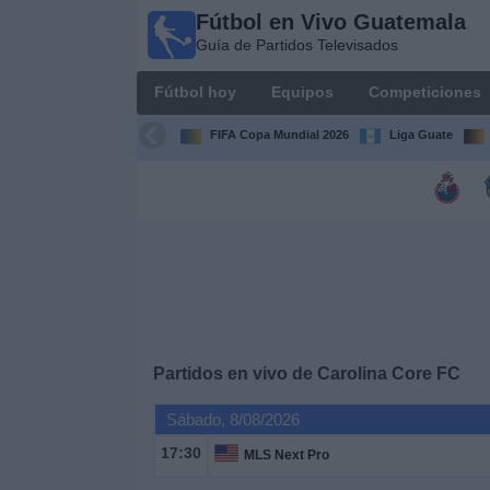
Fútbol en Vivo Guatemala
Fútbol en
Guía de Partidos Televisados
Vivo
Guatemala
Fútbol hoy
Equipos
Competiciones
Guía de
Partidos
FIFA Copa Mundial 2026
Liga Guate
Televisados
Fútbol
hoy
Equipos
Competiciones
Partidos en vivo de
Carolina Core FC
Canales
Sábado, 8/08/2026
TV
17:30
MLS Next Pro
Otros