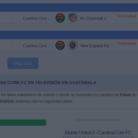
OneFootball
Carolina Core FC
FC Cincinnati 2
OneFootball
Carolina Core FC
New England Revolution II
Más días
INA CORE FC EN TELEVISIÓN EN GUATEMALA
os datos estadísticos de cuándo y dónde se transmiten los partidos de
Fútbol
del
/03/2026
, podemos dar los siguientes datos:
ÚLTIMO PARTIDO EN ABIERTO
Atlanta United 2 - Carolina Core FC