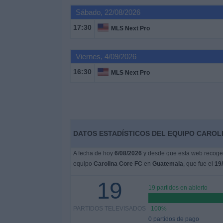
Deportes
Sábado, 22/08/2026
17:30
MLS Next Pro
Noticias
Viernes, 4/09/2026
Widget
16:30
MLS Next Pro
DATOS ESTADÍSTICOS DEL EQUIPO CAROL
A fecha de hoy
6/08/2026
y desde que esta web recoge l
equipo
Carolina Core FC
en
Guatemala
, que fue el
19
19
19 partidos en abierto
PARTIDOS TELEVISADOS
100%
0 partidos de pago