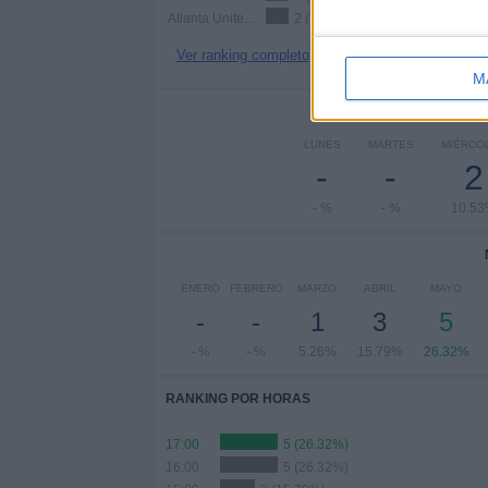
Atlanta United 2
2 (10.53%)
Ver ranking completo
M
Nº DE 
LUNES
MARTES
MIÉRCO
-
-
2
- %
- %
10.5
ENERO
FEBRERO
MARZO
ABRIL
MAYO
-
-
1
3
5
- %
- %
5.26%
15.79%
26.32%
RANKING POR HORAS
17:00
5 (26.32%)
16:00
5 (26.32%)