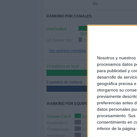
0%
RANKING POR CANALES
OneFootball
18 (94.74%)
US Soccer YouTube
1 (5.26%)
Ver ranking completo
Nosotros y nuestro
procesamos datos per
10 partidos en local
para publicidad y co
52.63%
desarrollo de servici
9 partidos de visitante
geográfica precisa e 
47.37%
otorgarnos su conse
previamente descrito
preferencias antes d
RANKING POR EQUIPOS
datos personales pue
procesamiento. Sus p
Orlando City B
2 (10.53%)
consentimiento en cu
Huntsville City FC
2 (10.53%)
inferior de la página
Chattanooga FC
2 (10.53%)
Inter Miami CF II
2 (10.53%)