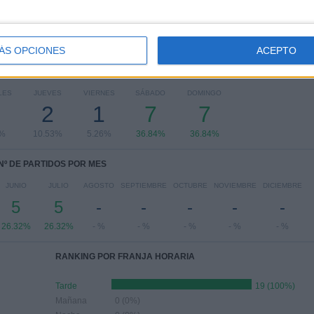
ÁS OPCIONES
ACEPTO
PARTIDOS POR DÍA DE LA SEMANA
LES
JUEVES
VIERNES
SÁBADO
DOMINGO
2
1
7
7
3%
10.53%
5.26%
36.84%
36.84%
Nº DE PARTIDOS POR MES
JUNIO
JULIO
AGOSTO
SEPTIEMBRE
OCTUBRE
NOVIEMBRE
DICIEMBRE
5
5
-
-
-
-
-
26.32%
26.32%
- %
- %
- %
- %
- %
RANKING POR FRANJA HORARIA
Tarde
19 (100%)
Mañana
0 (0%)