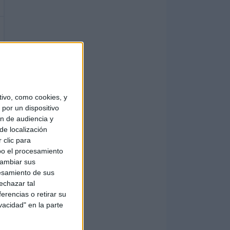
ivo, como cookies, y
por un dispositivo
ón de audiencia y
de localización
 clic para
bo el procesamiento
cambiar sus
esamiento de sus
echazar tal
erencias o retirar su
vacidad" en la parte