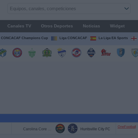
Canales TV
Otros Deportes
Noticias
Widget
CONCACAF Champions Cup
Liga CONCACAF
La Liga EA Sports
OneFootball
Carolina Core FC
Huntsville City FC