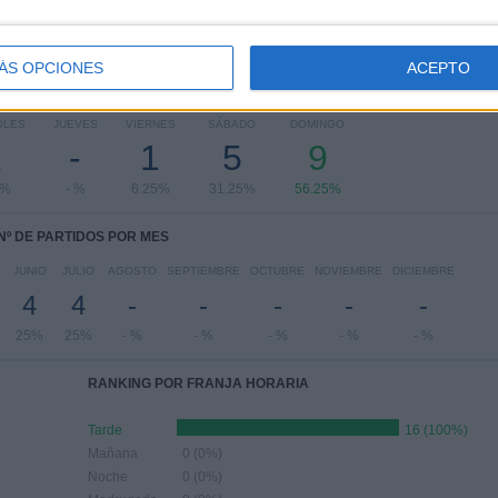
ÁS OPCIONES
ACEPTO
PARTIDOS POR DÍA DE LA SEMANA
OLES
JUEVES
VIERNES
SÁBADO
DOMINGO
1
-
1
5
9
5%
- %
6.25%
31.25%
56.25%
Nº DE PARTIDOS POR MES
JUNIO
JULIO
AGOSTO
SEPTIEMBRE
OCTUBRE
NOVIEMBRE
DICIEMBRE
4
4
-
-
-
-
-
25%
25%
- %
- %
- %
- %
- %
RANKING POR FRANJA HORARIA
Tarde
16 (100%)
Mañana
0 (0%)
Noche
0 (0%)