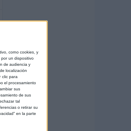
ivo, como cookies, y
por un dispositivo
ón de audiencia y
de localización
 clic para
bo el procesamiento
cambiar sus
esamiento de sus
echazar tal
erencias o retirar su
vacidad" en la parte