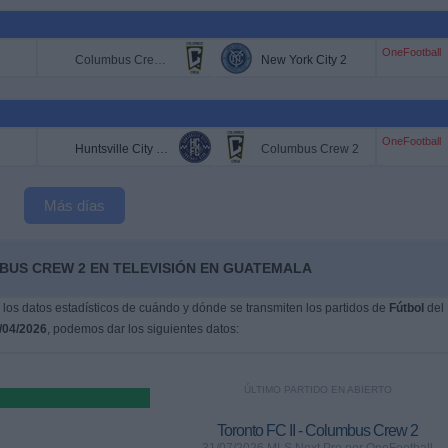
OneFootball
Columbus Crew 2
New York City 2
OneFootball
Huntsville City FC
Columbus Crew 2
Más días
BUS CREW 2 EN TELEVISIÓN EN GUATEMALA
os datos estadísticos de cuándo y dónde se transmiten los partidos de
Fútbol
del
/04/2026
, podemos dar los siguientes datos:
ÚLTIMO PARTIDO EN ABIERTO
Toronto FC II - Columbus Crew 2