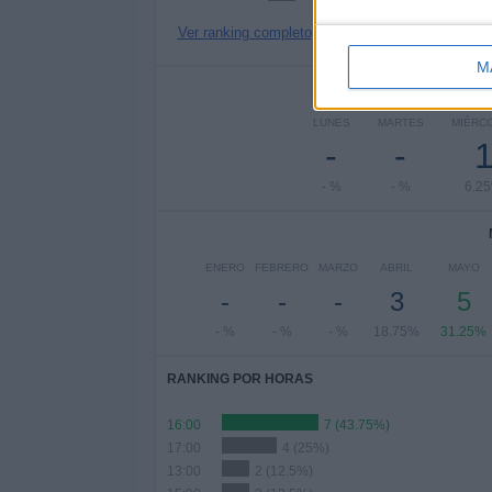
Ver ranking completo
M
Nº DE 
LUNES
MARTES
MIÉRC
-
-
- %
- %
6.2
ENERO
FEBRERO
MARZO
ABRIL
MAYO
-
-
-
3
5
- %
- %
- %
18.75%
31.25%
RANKING POR HORAS
16:00
7 (43.75%)
17:00
4 (25%)
13:00
2 (12.5%)