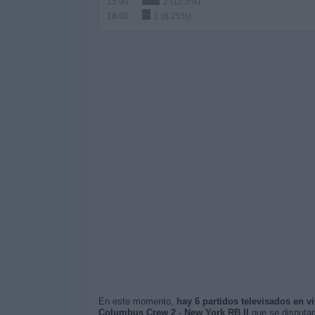
15:00
2 (12.5%)
18:00
1 (6.25%)
En este momento,
hay 6 partidos televisados en v
Columbus Crew 2 - New York RB II
que se disputar