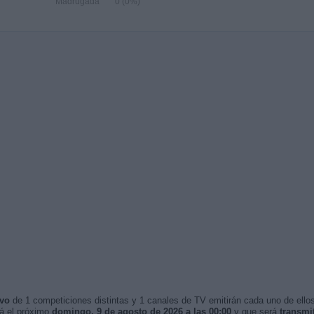
Madrugada
0 (0%)
ivo
de 1 competiciones distintas y 1 canales de TV emitirán cada uno de ellos
á el próximo
domingo, 9 de agosto de 2026 a las 00:00
y que será
transmi