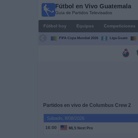
Fútbol en Vivo Guatemala
Fútbol en
Guía de Partidos Televisados
Vivo
Guatemala
Fútbol hoy
Equipos
Competiciones
Guía de
Partidos
FIFA Copa Mundial 2026
Liga Guate
Televisados
Fútbol
hoy
Equipos
Competiciones
Partidos en vivo de
Columbus Crew 2
Canales
Sábado, 8/08/2026
TV
16:00
MLS Next Pro
Otros