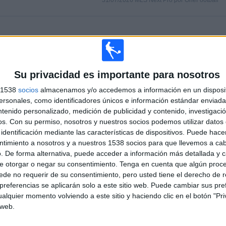
31/07/2026 MLS Next Pro por OneFootball
PARTIDOS
DÍAS
TOTAL
0
5
1
CONSECUTIVOS
SIN PARTIDO
CANALES TV
Su privacidad es importante para nosotros
DE PAGO
GRATUÍTO
s 1538
socios
almacenamos y/o accedemos a información en un disposit
sonales, como identificadores únicos e información estándar enviada 
TOTAL
MÁXIMO
TOTAL
ntenido personalizado, medición de publicidad y contenido, investigaci
1
3
10
os.
Con su permiso, nosotros y nuestros socios podemos utilizar datos 
identificación mediante las características de dispositivos. Puede hacer
COMPETICIONES
VS Connecticut
RIVALES
United FC
ntimiento a nosotros y a nuestros 1538 socios para que llevemos a ca
. De forma alternativa, puede acceder a información más detallada y 
RANKING POR COMPETICIONES
e otorgar o negar su consentimiento.
Tenga en cuenta que algún proc
de no requerir de su consentimiento, pero usted tiene el derecho de r
MLS Next Pro
16 (100%)
referencias se aplicarán solo a este sitio web. Puede cambiar sus pref
alquier momento volviendo a este sitio y haciendo clic en el botón "Pri
Ver ranking completo
 web.