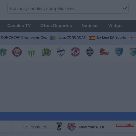
Canales TV
Otros Deportes
Noticias
Widget
CONCACAF Champions Cup
Liga CONCACAF
La Liga EA Sports
OneFootball
Columbus Crew 2
New York RB II