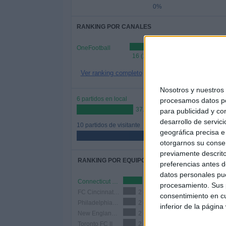
0%
RANKING POR CANALES
OneFootball
16 (100%)
Ver ranking completo
Nosotros y nuestro
6 partidos en local
procesamos datos per
37.5%
para publicidad y co
desarrollo de servici
10 partidos de visitante
geográfica precisa e 
62.5%
otorgarnos su conse
previamente descrito
RANKING POR EQUIPOS
preferencias antes d
datos personales pue
Connecticut United FC
3 (18.75%)
procesamiento. Sus p
FC Cincinnati 2
2 (12.5%)
consentimiento en cu
Philadelphia Union II
2 (12.5%)
inferior de la página
New England Revolution II
2 (12.5%)
Toronto FC II
2 (12.5%)