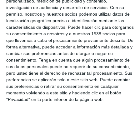
personalizado, medición de publicidad y contenido,
Ruzomberok
investigación de audiencia y desarrollo de servicios.
Con su
OneFootball PPV
permiso, nosotros y nuestros socios podemos utilizar datos de
localización geográfica precisa e identificación mediante las
Domingo, 19/04/2026
características de dispositivos. Puede hacer clic para otorgarnos
su consentimiento a nosotros y a nuestros 1538 socios para
10:00
Superliga de Eslovaquia
que llevemos a cabo el procesamiento previamente descrito. De
forma alternativa, puede acceder a información más detallada y
1. FC Tatran Prešov
cambiar sus preferencias antes de otorgar o negar su
FK Košice
consentimiento.
Tenga en cuenta que algún procesamiento de
OneFootball PPV
sus datos personales puede no requerir de su consentimiento,
pero usted tiene el derecho de rechazar tal procesamiento. Sus
preferencias se aplicarán solo a este sitio web. Puede cambiar
Domingo, 12/04/2026
sus preferencias o retirar su consentimiento en cualquier
07:30
Superliga de Eslovaquia
momento volviendo a este sitio y haciendo clic en el botón
"Privacidad" en la parte inferior de la página web.
KFC Komárno
FK Košice
OneFootball PPV
Más días