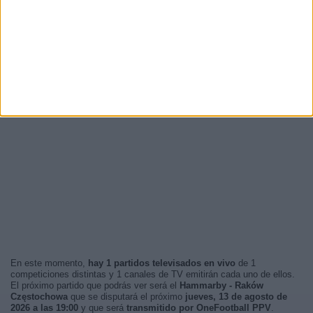
En este momento,
hay 1 partidos televisados en vivo
de 1
competiciones distintas y 1 canales de TV emitirán cada uno de ellos.
El próximo partido que podrás ver será el
Hammarby - Raków
Częstochowa
que se disputará el próximo
jueves, 13 de agosto de
2026 a las 19:00
y que será
transmitido por OneFootball PPV
.