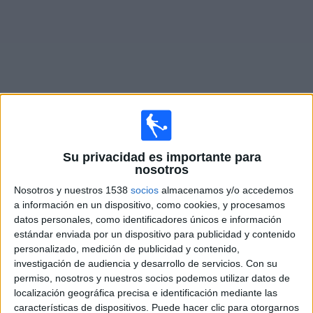
Deportes
Noticias
Widget
Partidos en vivo de
Hammarby
Su privacidad es importante para
nosotros
Jueves, 13/08/2026
Nosotros y nuestros 1538
socios
almacenamos y/o accedemos
11:00
Conference League
a información en un dispositivo, como cookies, y procesamos
3ª Ronda Clasificación
datos personales, como identificadores únicos e información
estándar enviada por un dispositivo para publicidad y contenido
Hammarby
personalizado, medición de publicidad y contenido,
Raków Częstochowa
investigación de audiencia y desarrollo de servicios.
Con su
OneFootball PPV
permiso, nosotros y nuestros socios podemos utilizar datos de
localización geográfica precisa e identificación mediante las
características de dispositivos. Puede hacer clic para otorgarnos