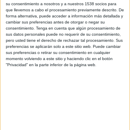
DATOS ESTADÍSTICOS DEL EQUIPO HAMMARBY EN
su consentimiento a nosotros y a nuestros 1538 socios para
TELEVISIÓN EN GUATEMALA
que llevemos a cabo el procesamiento previamente descrito. De
forma alternativa, puede acceder a información más detallada y
A fecha de hoy
7/08/2026
y desde que esta web recoge los datos
cambiar sus preferencias antes de otorgar o negar su
estadísticos de cuándo y dónde se transmiten los partidos de
Fútbol
del
consentimiento.
Tenga en cuenta que algún procesamiento de
equipo
Hammarby
en
Guatemala
, que fue el
22/07/2021
, podemos dar
sus datos personales puede no requerir de su consentimiento,
los siguientes datos:
pero usted tiene el derecho de rechazar tal procesamiento. Sus
preferencias se aplicarán solo a este sitio web. Puede cambiar
22
sus preferencias o retirar su consentimiento en cualquier
momento volviendo a este sitio y haciendo clic en el botón
"Privacidad" en la parte inferior de la página web.
PARTIDOS TELEVISADOS
19 partidos en abierto
86.36%
3 partidos de pago
13.64%
ÚLTIMO PARTIDO EN ABIERTO
Hammarby - Degerfors IF
19/07/2026 Liga sueca por Azteca Deportes Network
RANKING POR CANALES