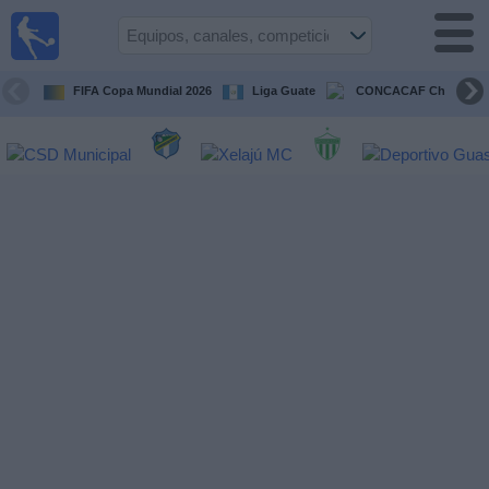
Fútbol en
Vivo
Guatemala
FIFA Copa Mundial 2026
Liga Guate
CONCACAF Champion
Guía de
Partidos
Televisados
Fútbol
hoy
Equipos
Competiciones
Canales
TV
Otros