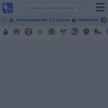
Fútbol en
Vivo
Guatemala
FIFA Copa Mundial 2026
Liga Guate
CONCACAF Champion
Guía de
Partidos
Televisados
Fútbol
hoy
Equipos
Competiciones
Canales
TV
Otros