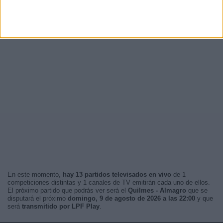
En este momento,
hay 13 partidos televisados en vivo
de 1
competiciones distintas y 1 canales de TV emitirán cada uno de ellos.
El próximo partido que podrás ver será el
Quilmes - Almagro
que se
disputará el próximo
domingo, 9 de agosto de 2026 a las 22:00
y que
será
transmitido por LPF Play
.