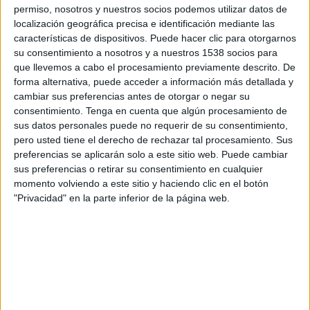
16:00
Primera Nacional Argentina
permiso, nosotros y nuestros socios podemos utilizar datos de
localización geográfica precisa e identificación mediante las
Quilmes
características de dispositivos. Puede hacer clic para otorgarnos
su consentimiento a nosotros y a nuestros 1538 socios para
San Telmo
que llevemos a cabo el procesamiento previamente descrito. De
LPF Play
forma alternativa, puede acceder a información más detallada y
cambiar sus preferencias antes de otorgar o negar su
Domingo, 23/08/2026
consentimiento.
Tenga en cuenta que algún procesamiento de
sus datos personales puede no requerir de su consentimiento,
12:30
Primera Nacional Argentina
pero usted tiene el derecho de rechazar tal procesamiento. Sus
preferencias se aplicarán solo a este sitio web. Puede cambiar
Deportivo Maipú
sus preferencias o retirar su consentimiento en cualquier
Quilmes
momento volviendo a este sitio y haciendo clic en el botón
LPF Play
"Privacidad" en la parte inferior de la página web.
Más días
DATOS ESTADÍSTICOS DEL EQUIPO QUILMES EN
TELEVISIÓN EN GUATEMALA