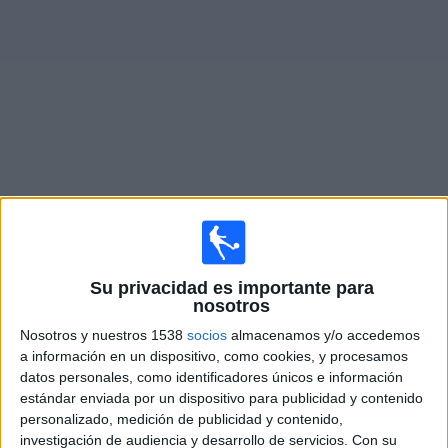
Deportes
Noticias
Widget
Partidos en vivo de
Quilmes
Mañana domingo, 9/08/2026
14:00
Primera Nacional Argentina
Su privacidad es importante para
nosotros
Quilmes
Nosotros y nuestros 1538
socios
almacenamos y/o accedemos
Almagro
a información en un dispositivo, como cookies, y procesamos
LPF Play
datos personales, como identificadores únicos e información
estándar enviada por un dispositivo para publicidad y contenido
personalizado, medición de publicidad y contenido,
Sábado, 15/08/2026
investigación de audiencia y desarrollo de servicios.
Con su