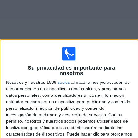
Deportes
Noticias
Widget
Partidos en vivo de
San Lorenzo Femenino
Su privacidad es importante para
nosotros
Lunes, 10/08/2026
Nosotros y nuestros 1538
socios
almacenamos y/o accedemos
14:00
Campeonato Femenino
a información en un dispositivo, como cookies, y procesamos
datos personales, como identificadores únicos e información
Talleres Córdoba Femenino
estándar enviada por un dispositivo para publicidad y contenido
San Lorenzo Femenino
personalizado, medición de publicidad y contenido,
investigación de audiencia y desarrollo de servicios.
Con su
LPF Play
permiso, nosotros y nuestros socios podemos utilizar datos de
localización geográfica precisa e identificación mediante las
características de dispositivos. Puede hacer clic para otorgarnos
DATOS ESTADÍSTICOS DEL EQUIPO SAN LORENZO