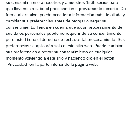
su consentimiento a nosotros y a nuestros 1538 socios para
FEMENINO EN TELEVISIÓN EN GUATEMALA
que llevemos a cabo el procesamiento previamente descrito. De
forma alternativa, puede acceder a información más detallada y
A fecha de hoy
7/08/2026
y desde que esta web recoge los datos
cambiar sus preferencias antes de otorgar o negar su
estadísticos de cuándo y dónde se transmiten los partidos de
Fútbol
del
consentimiento.
Tenga en cuenta que algún procesamiento de
equipo
San Lorenzo Femenino
en
Guatemala
, que fue el
6/10/2025
,
sus datos personales puede no requerir de su consentimiento,
podemos dar los siguientes datos:
pero usted tiene el derecho de rechazar tal procesamiento. Sus
19
preferencias se aplicarán solo a este sitio web. Puede cambiar
sus preferencias o retirar su consentimiento en cualquier
momento volviendo a este sitio y haciendo clic en el botón
PARTIDOS TELEVISADOS
"Privacidad" en la parte inferior de la página web.
19 partidos en abierto
100%
0 partidos de pago
0%
ÚLTIMO PARTIDO EN ABIERTO
San Lorenzo Femenino - Ferro Carril Oeste Femenino
3/08/2026 Campeonato Femenino por LPF Play
RANKING POR CANALES