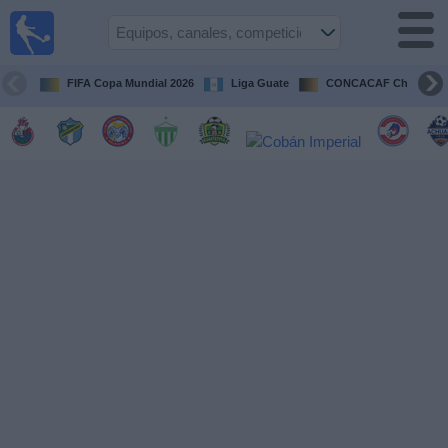
Fútbol en
Vivo
Guatemala
FIFA Copa Mundial 2026
Liga Guate
CONCACAF Champion
Guía de
Partidos
Televisados
Fútbol
hoy
Equipos
Competiciones
Canales
TV
Otros