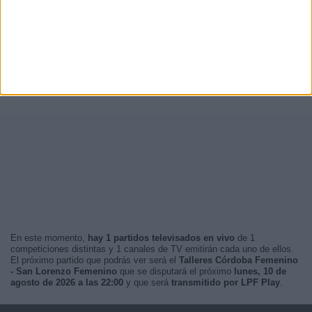
En este momento,
hay 1 partidos televisados en vivo
de 1
competiciones distintas y 1 canales de TV emitirán cada uno de ellos.
El próximo partido que podrás ver será el
Talleres Córdoba Femenino
- San Lorenzo Femenino
que se disputará el próximo
lunes, 10 de
agosto de 2026 a las 22:00
y que será
transmitido por LPF Play
.