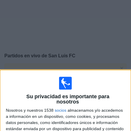
Deportes
Noticias
Widget
Partidos en vivo de
San Luis FC
×
San Luis FC: Actualmente no hay ningún partido en vivo
por TV. Puedes consultar el historial de partidos
emitidos anteriormente.
Su privacidad es importante para
Domingo, 9/08/2026
nosotros
12:00
Campeonato Femenino
Nosotros y nuestros 1538
socios
almacenamos y/o accedemos
a información en un dispositivo, como cookies, y procesamos
datos personales, como identificadores únicos e información
estándar enviada por un dispositivo para publicidad y contenido
San Luis FC