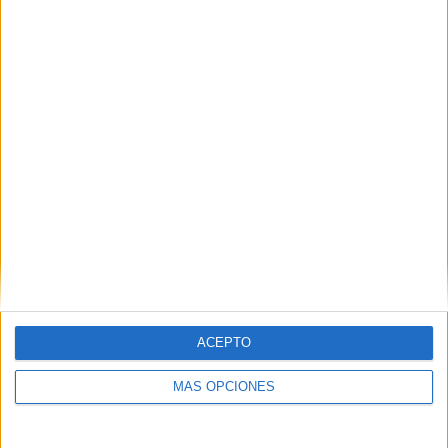
TOTAL
MÁXIMO
TOTAL
1
2
15
COMPETICIONES
VS Newell's Old
RIVALES
Boys Femenino
RANKING POR EQUIPOS
Newell's Old Boys Femenino
2 (11.76%)
Gimnasia LP Femenino
2 (11.76%)
Banfield Femenino
1 (5.88%)
Belgrano Femenino
1 (5.88%)
Independiente Femenino
1 (5.88%)
Ver ranking completo
RANKING POR COMPETICIONES
ACEPTO
Campeonato Femenino
17 (100%)
MÁS OPCIONES
Ver ranking completo