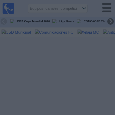
Fútbol en
Vivo
Guatemala
FIFA Copa Mundial 2026
Liga Guate
CONCACAF Champion
Guía de
Partidos
Televisados
Fútbol
hoy
Equipos
Competiciones
Canales
TV
Otros