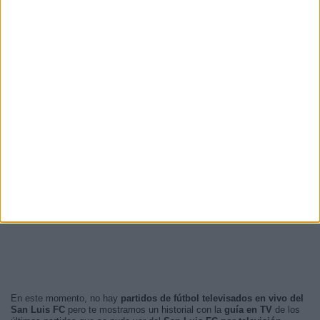
En este momento, no hay
partidos de fútbol televisados en vivo del
San Luis FC
pero te mostramos un historial con la
guía en TV
de los