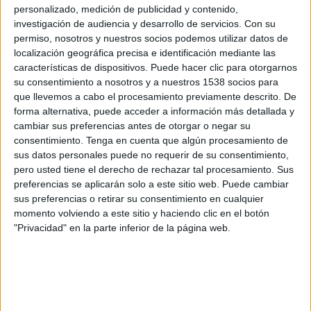
personalizado, medición de publicidad y contenido,
Banfield Femenino
investigación de audiencia y desarrollo de servicios.
Con su
LPF Play
permiso, nosotros y nuestros socios podemos utilizar datos de
localización geográfica precisa e identificación mediante las
características de dispositivos. Puede hacer clic para otorgarnos
Domingo, 2/08/2026
su consentimiento a nosotros y a nuestros 1538 socios para
08:30
Campeonato Femenino
que llevemos a cabo el procesamiento previamente descrito. De
forma alternativa, puede acceder a información más detallada y
cambiar sus preferencias antes de otorgar o negar su
Gimnasia LP Femenino
consentimiento.
Tenga en cuenta que algún procesamiento de
sus datos personales puede no requerir de su consentimiento,
San Luis FC
pero usted tiene el derecho de rechazar tal procesamiento. Sus
LPF Play
preferencias se aplicarán solo a este sitio web. Puede cambiar
sus preferencias o retirar su consentimiento en cualquier
Lunes, 27/07/2026
momento volviendo a este sitio y haciendo clic en el botón
"Privacidad" en la parte inferior de la página web.
12:00
Campeonato Femenino
San Luis FC
Newell's Old Boys Femenino