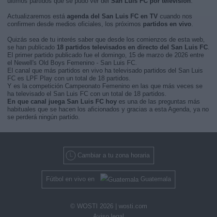
últimos partidos que se pudo ver del
San Luis FC por televisión
.
Actualizaremos está
agenda del San Luis FC en TV
cuando nos
confirmen desde medios oficiales, los próximos
partidos en vivo
.
Quizás sea de tu interés saber que desde los comienzos de esta web,
se han publicado
18 partidos televisados en directo del San Luis FC
.
El primer partido publicado fue el domingo, 15 de marzo de 2026 entre
el Newell's Old Boys Femenino - San Luis FC.
El canal que más partidos en vivo ha televisado partidos del San Luis
FC es LPF Play con un total de 18 partidos.
Y es la competición Campeonato Femenino en las que más veces se
ha televisado el San Luis FC con un total de 18 partidos.
En que canal juega San Luis FC hoy
es una de las preguntas más
habituales que se hacen los aficionados y gracias a esta Agenda, ya no
se perderá ningún partido.
Cambiar a tu zona horaria
Fútbol en vivo en
Guatemala
© WOSTI 2026 |
wosti.com
Aviso legal