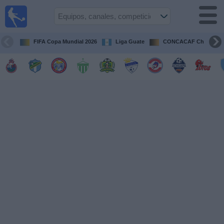
Fútbol en
Vivo
Guatemala
FIFA Copa Mundial 2026
Liga Guate
CONCACAF Champion
Guía de
Partidos
Televisados
Fútbol
hoy
Equipos
Competiciones
Canales
TV
Otros