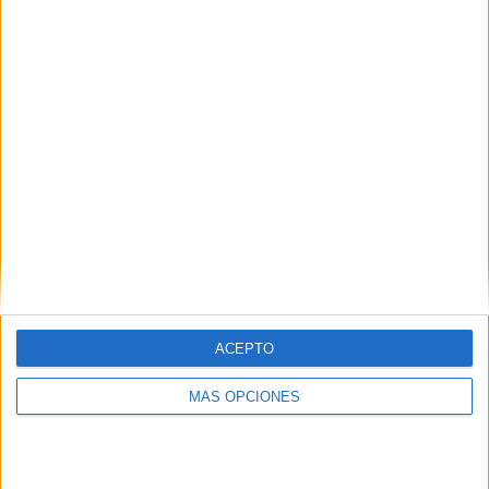
1
9
20
COMPETICIONES
VS Rosenborg
RIVALES
RANKING POR EQUIPOS
Rosenborg
9 (7.44%)
Bodø/Glimt
8 (6.61%)
HamKam
8 (6.61%)
Strømsgodset IF
8 (6.61%)
Viking FK
8 (6.61%)
Ver ranking completo
RANKING POR COMPETICIONES
ACEPTO
Liga noruega
121 (100%)
Ver ranking completo
MÁS OPCIONES
Nº DE PARTIDOS POR DÍA DE LA SEMANA