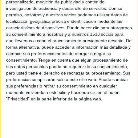
personalizado, medición de publicidad y contenido,
KFUM Oslo
investigación de audiencia y desarrollo de servicios.
Con su
OneFootball
permiso, nosotros y nuestros socios podemos utilizar datos de
localización geográfica precisa e identificación mediante las
Sábado, 22/11/2025
características de dispositivos. Puede hacer clic para otorgarnos
su consentimiento a nosotros y a nuestros 1538 socios para
10:00
Liga noruega
que llevemos a cabo el procesamiento previamente descrito. De
forma alternativa, puede acceder a información más detallada y
Strømsgodset IF
cambiar sus preferencias antes de otorgar o negar su
Sandefjord
consentimiento.
Tenga en cuenta que algún procesamiento de
OneFootball
sus datos personales puede no requerir de su consentimiento,
pero usted tiene el derecho de rechazar tal procesamiento. Sus
preferencias se aplicarán solo a este sitio web. Puede cambiar
Domingo, 9/11/2025
sus preferencias o retirar su consentimiento en cualquier
09:00
Liga noruega
momento volviendo a este sitio y haciendo clic en el botón
"Privacidad" en la parte inferior de la página web.
Sandefjord
Tromsø
OneFootball
Más días