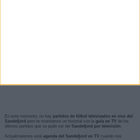
En este momento, no hay
partidos de fútbol televisados en vivo del
Sandefjord
pero te mostramos un historial con la
guía en TV
de los
últimos partidos que se pudo ver del
Sandefjord por televisión
.
Actualizaremos está
agenda del Sandefjord en TV
cuando nos