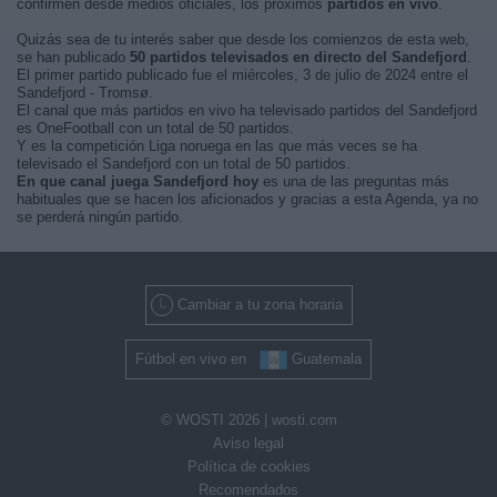
confirmen desde medios oficiales, los próximos
partidos en vivo
.
Quizás sea de tu interés saber que desde los comienzos de esta web,
se han publicado
50 partidos televisados en directo del Sandefjord
.
El primer partido publicado fue el miércoles, 3 de julio de 2024 entre el
Sandefjord - Tromsø.
El canal que más partidos en vivo ha televisado partidos del Sandefjord
es OneFootball con un total de 50 partidos.
Y es la competición Liga noruega en las que más veces se ha
televisado el Sandefjord con un total de 50 partidos.
En que canal juega Sandefjord hoy
es una de las preguntas más
habituales que se hacen los aficionados y gracias a esta Agenda, ya no
se perderá ningún partido.
Cambiar a tu zona horaria
Fútbol en vivo en
Guatemala
© WOSTI 2026 |
wosti.com
Aviso legal
Política de cookies
Recomendados