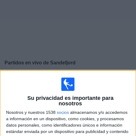
Deportes
Noticias
Widget
Partidos en vivo de
Sandefjord
×
Sandefjord: Actualmente no hay ningún partido en vivo
por TV. Puedes consultar el historial de partidos
emitidos anteriormente.
Su privacidad es importante para
nosotros
Domingo, 30/11/2025
Nosotros y nuestros 1538
socios
almacenamos y/o accedemos
a información en un dispositivo, como cookies, y procesamos
09:00
Liga noruega
datos personales, como identificadores únicos e información
Sandefjord
estándar enviada por un dispositivo para publicidad y contenido