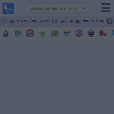
Fútbol en
Vivo
Guatemala
FIFA Copa Mundial 2026
Liga Guate
CONCACAF Champion
Guía de
Partidos
Televisados
Fútbol
hoy
Equipos
Competiciones
Canales
TV
Otros