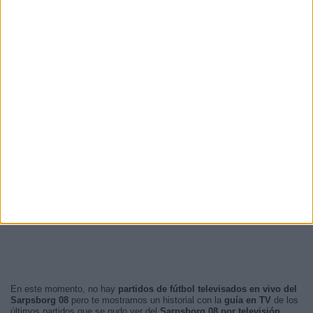
En este momento, no hay
partidos de fútbol televisados en vivo del
Sarpsborg 08
pero te mostramos un historial con la
guía en TV
de los
últimos partidos que se pudo ver del
Sarpsborg 08 por televisión
.