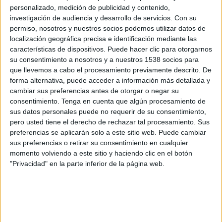
Molde
personalizado, medición de publicidad y contenido,
OneFootball
investigación de audiencia y desarrollo de servicios.
Con su
permiso, nosotros y nuestros socios podemos utilizar datos de
localización geográfica precisa e identificación mediante las
Domingo, 23/11/2025
características de dispositivos. Puede hacer clic para otorgarnos
06:30
Liga noruega
su consentimiento a nosotros y a nuestros 1538 socios para
que llevemos a cabo el procesamiento previamente descrito. De
Bryne FK
forma alternativa, puede acceder a información más detallada y
cambiar sus preferencias antes de otorgar o negar su
Sarpsborg 08
consentimiento.
Tenga en cuenta que algún procesamiento de
OneFootball
sus datos personales puede no requerir de su consentimiento,
pero usted tiene el derecho de rechazar tal procesamiento. Sus
Sábado, 8/11/2025
preferencias se aplicarán solo a este sitio web. Puede cambiar
sus preferencias o retirar su consentimiento en cualquier
06:00
Liga noruega
momento volviendo a este sitio y haciendo clic en el botón
"Privacidad" en la parte inferior de la página web.
Sarpsborg 08
Fredrikstad
OneFootball
Más días