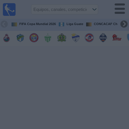
Fútbol en
Vivo
Guatemala
FIFA Copa Mundial 2026
Liga Guate
CONCACAF Champion
Guía de
Partidos
Televisados
Fútbol
hoy
Equipos
Competiciones
Canales
TV
Otros