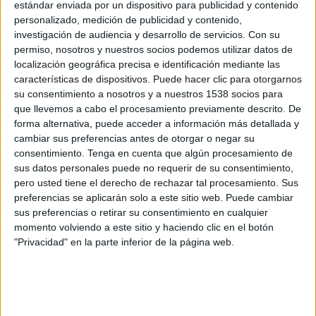
estándar enviada por un dispositivo para publicidad y contenido
Al Akhdoud
personalizado, medición de publicidad y contenido,
DAZN (Míralo en vivo)
investigación de audiencia y desarrollo de servicios.
Con su
permiso, nosotros y nuestros socios podemos utilizar datos de
Sábado, 25/04/2026
localización geográfica precisa e identificación mediante las
características de dispositivos. Puede hacer clic para otorgarnos
10:15
AFC Champions League Elite
su consentimiento a nosotros y a nuestros 1538 socios para
Final
que llevemos a cabo el procesamiento previamente descrito. De
forma alternativa, puede acceder a información más detallada y
Al Ahli
cambiar sus preferencias antes de otorgar o negar su
Machida Zelvia
consentimiento.
Tenga en cuenta que algún procesamiento de
Disney+ Premium
ESPN 4
sus datos personales puede no requerir de su consentimiento,
pero usted tiene el derecho de rechazar tal procesamiento. Sus
Lunes, 20/04/2026
preferencias se aplicarán solo a este sitio web. Puede cambiar
sus preferencias o retirar su consentimiento en cualquier
10:15
AFC Champions League Elite
momento volviendo a este sitio y haciendo clic en el botón
"Privacidad" en la parte inferior de la página web.
Vissel Kobe
Al Ahli
ESPN 2
Disney+ Premium