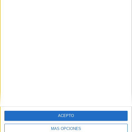
44.68%
TOTAL
MÁXIMO
TOTAL
5
5
28
COMPETICIONES
VS Al Hilal
RIVALES
RANKING POR EQUIPOS
Al Hilal
5 (10.64%)
Al-Duhail SC
4 (8.51%)
Al Nassr
4 (8.51%)
Al Rayyan
3 (6.38%)
Al-Ittihad Jeddah Club
3 (6.38%)
Ver ranking completo
RANKING POR COMPETICIONES
AFC Champions League Elite
24 (51.06%)
ACEPTO
Saudi Pro League
20 (42.55%)
Amistoso
1 (2.13%)
MÁS OPCIONES