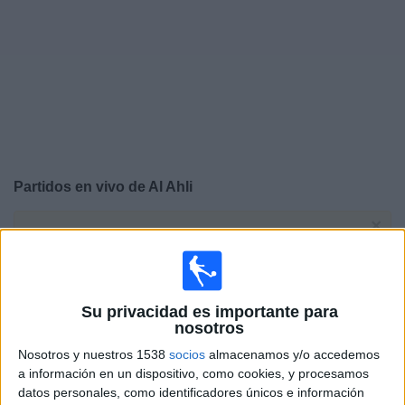
Deportes
Noticias
Widget
Partidos en vivo de
Al Ahli
×
Al Ahli: Actualmente no hay ningún partido en vivo por
TV. Puedes consultar el historial de partidos emitidos
anteriormente.
Su privacidad es importante para
Domingo, 3/05/2026
nosotros
12:00
Nosotros y nuestros 1538
socios
almacenamos y/o accedemos
Saudi Pro League
a información en un dispositivo, como cookies, y procesamos
Al Ahli
datos personales, como identificadores únicos e información