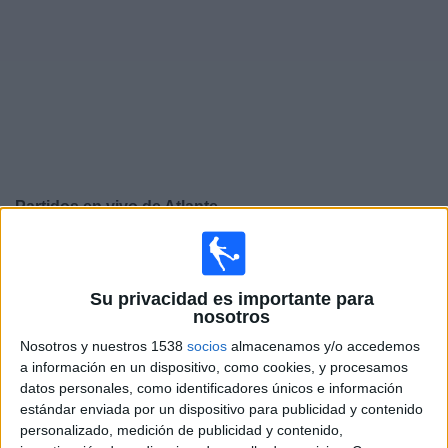
Deportes
Noticias
Widget
Partidos en vivo de
Atlante
Mañana sábado, 8/08/2026
20:00
Leagues Cup
Su privacidad es importante para
nosotros
Real Salt Lake
Nosotros y nuestros 1538
socios
almacenamos y/o accedemos
Atlante
a información en un dispositivo, como cookies, y procesamos
Apple TV
datos personales, como identificadores únicos e información
estándar enviada por un dispositivo para publicidad y contenido
Martes, 11/08/2026
personalizado, medición de publicidad y contenido,