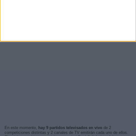
En este momento,
hay 9 partidos televisados en vivo
de 2
competiciones distintas y 2 canales de TV emitirán cada uno de ellos.