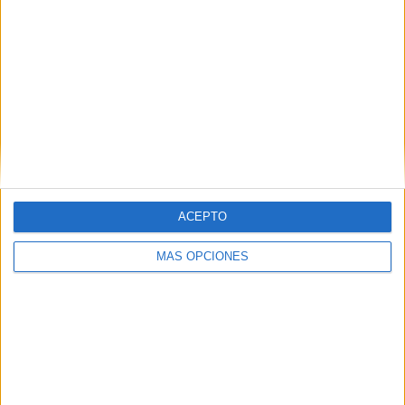
RANKING POR EQUIPOS
Celaya
24 (8.11%)
Venados
17 (5.74%)
Mineros Zacatecas
17 (5.74%)
Cancún FC
17 (5.74%)
Atlético Morelia
16 (5.41%)
Ver ranking completo
ACEPTO
RANKING POR COMPETICIONES
MÁS OPCIONES
Liga Expansión MX
255 (86.15%)
Liga MX
20 (6.76%)
Copa MX
18 (6.08%)
Campeón de Campeones Expansión
2 (0.68%)
Leagues Cup
1 (0.34%)
Ver ranking completo