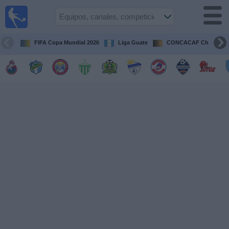
Fútbol en
Vivo
Guatemala
FIFA Copa Mundial 2026
Liga Guate
CONCACAF Champion
Guía de
Partidos
Televisados
Fútbol
hoy
Equipos
Competiciones
Canales
TV
Otros