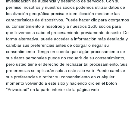
investigación de audiencia y desarrollo de servicios.
Con su
18:30
Leagues Cup
permiso, nosotros y nuestros socios podemos utilizar datos de
localización geográfica precisa e identificación mediante las
Minnesota Utd.
características de dispositivos. Puede hacer clic para otorgarnos
Atlante
su consentimiento a nosotros y a nuestros 1538 socios para
Apple TV
que llevemos a cabo el procesamiento previamente descrito. De
forma alternativa, puede acceder a información más detallada y
cambiar sus preferencias antes de otorgar o negar su
Sábado, 15/08/2026
consentimiento.
Tenga en cuenta que algún procesamiento de
17:00
Liga MX
sus datos personales puede no requerir de su consentimiento,
Torneo Apertura
pero usted tiene el derecho de rechazar tal procesamiento. Sus
preferencias se aplicarán solo a este sitio web. Puede cambiar
Atlante
sus preferencias o retirar su consentimiento en cualquier
momento volviendo a este sitio y haciendo clic en el botón
Toluca
"Privacidad" en la parte inferior de la página web.
Azteca Deportes Network
Más días
DATOS ESTADÍSTICOS DEL EQUIPO ATLANTE EN
TELEVISIÓN EN GUATEMALA