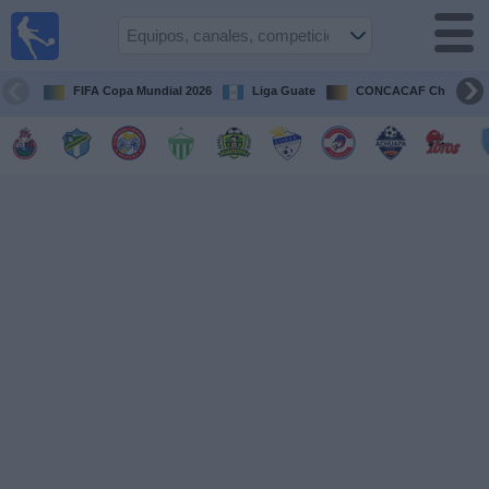
Fútbol en
Vivo
Guatemala
FIFA Copa Mundial 2026
Liga Guate
CONCACAF Champion
Guía de
Partidos
Televisados
Fútbol
hoy
Equipos
Competiciones
Canales
TV
Otros