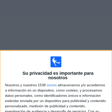
Deportes
Noticias
Widget
Partidos en vivo de
Tijuana
Mañana jueves, 6/08/2026
19:00
Leagues Cup
Su privacidad es importante para
nosotros
Austin FC
Nosotros y nuestros 1538
socios
almacenamos y/o accedemos
Tijuana
a información en un dispositivo, como cookies, y procesamos
Apple TV
datos personales, como identificadores únicos e información
estándar enviada por un dispositivo para publicidad y contenido
personalizado, medición de publicidad y contenido,
Domingo, 9/08/2026
investigación de audiencia y desarrollo de servicios.
Con su