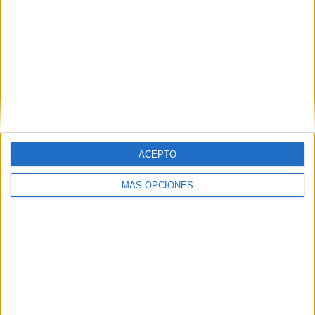
Monterrey
23 (6.37%)
América
23 (6.37%)
Pachuca
23 (6.37%)
Club León
23 (6.37%)
Toluca
22 (6.09%)
Ver ranking completo
RANKING POR COMPETICIONES
Liga MX
295 (81.72%)
ACEPTO
Copa MX
34 (9.42%)
eLiga MX
15 (4.16%)
MÁS OPCIONES
Leagues Cup
8 (2.22%)
Amistoso
5 (1.39%)
Ver ranking completo
Nº DE PARTIDOS POR DÍA DE LA SEMANA
LUNES
MARTES
MIÉRCOLES
JUEVES
VIERNES