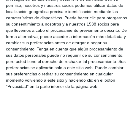
20:00
Leagues Cup
permiso, nosotros y nuestros socios podemos utilizar datos de
localización geográfica precisa e identificación mediante las
San Diego FC
características de dispositivos. Puede hacer clic para otorgarnos
Tijuana
su consentimiento a nosotros y a nuestros 1538 socios para
que llevemos a cabo el procesamiento previamente descrito. De
Apple TV
forma alternativa, puede acceder a información más detallada y
cambiar sus preferencias antes de otorgar o negar su
Jueves, 13/08/2026
consentimiento.
Tenga en cuenta que algún procesamiento de
sus datos personales puede no requerir de su consentimiento,
20:30
Leagues Cup
pero usted tiene el derecho de rechazar tal procesamiento. Sus
preferencias se aplicarán solo a este sitio web. Puede cambiar
Portland Timbers
sus preferencias o retirar su consentimiento en cualquier
Tijuana
momento volviendo a este sitio y haciendo clic en el botón
Apple TV
"Privacidad" en la parte inferior de la página web.
DATOS ESTADÍSTICOS DEL EQUIPO TIJUANA EN
TELEVISIÓN EN GUATEMALA
A fecha de hoy
5/08/2026
y desde que esta web recoge los datos
estadísticos de cuándo y dónde se transmiten los partidos de
Fútbol
del