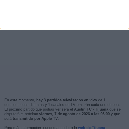
En este momento,
hay 3 partidos televisados en vivo
de 1
competiciones distintas y 1 canales de TV emitirán cada uno de ellos.
El próximo partido que podrás ver será el
Austin FC - Tijuana
que se
disputará el próximo
viernes, 7 de agosto de 2026 a las 03:00
y que
será
transmitido por Apple TV
.
Para más información, puedes acceder a la
web de Tijuana
.