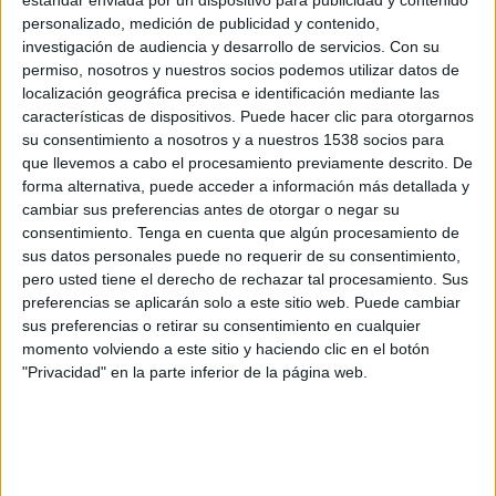
Hercílio Luz
personalizado, medición de publicidad y contenido,
Brasileirão Play
Fanatiz (Míralo en vivo)
investigación de audiencia y desarrollo de servicios.
Con su
permiso, nosotros y nuestros socios podemos utilizar datos de
localización geográfica precisa e identificación mediante las
Domingo, 16/02/2025
características de dispositivos. Puede hacer clic para otorgarnos
14:00
Campeonato Catarinense
su consentimiento a nosotros y a nuestros 1538 socios para
que llevemos a cabo el procesamiento previamente descrito. De
Concórdia AC
forma alternativa, puede acceder a información más detallada y
Brusque
cambiar sus preferencias antes de otorgar o negar su
Brasileirão Play
Fanatiz (Míralo en vivo)
consentimiento.
Tenga en cuenta que algún procesamiento de
sus datos personales puede no requerir de su consentimiento,
pero usted tiene el derecho de rechazar tal procesamiento. Sus
Sábado, 8/02/2025
preferencias se aplicarán solo a este sitio web. Puede cambiar
15:00
Campeonato Catarinense
sus preferencias o retirar su consentimiento en cualquier
momento volviendo a este sitio y haciendo clic en el botón
Brusque
"Privacidad" en la parte inferior de la página web.
Criciúma
Brasileirão Play
Fanatiz (Míralo en vivo)
Más días