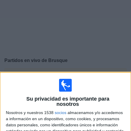
Deportes
Noticias
Widget
Partidos en vivo de
Brusque
×
Brusque: Actualmente no hay ningún partido en vivo por
TV. Puedes consultar el historial de partidos emitidos
anteriormente.
Su privacidad es importante para
nosotros
Sábado, 22/02/2025
Nosotros y nuestros 1538
socios
almacenamos y/o accedemos
12:30
Campeonato Catarinense
a información en un dispositivo, como cookies, y procesamos
datos personales, como identificadores únicos e información
Brusque
estándar enviada por un dispositivo para publicidad y contenido