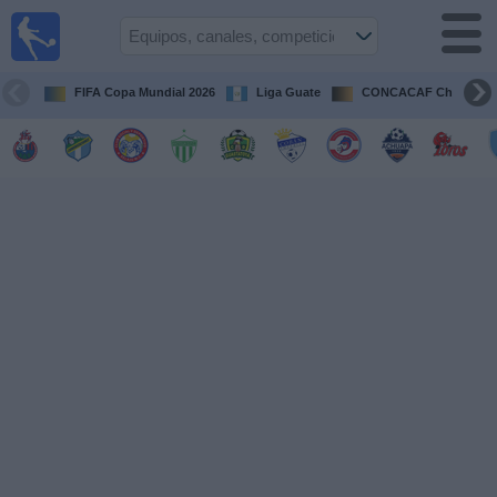
Fútbol en
Vivo
Guatemala
FIFA Copa Mundial 2026
Liga Guate
CONCACAF Champion
Guía de
Partidos
Televisados
Fútbol
hoy
Equipos
Competiciones
Canales
TV
Otros