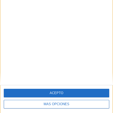
TOTAL
MÁXIMO
TOTAL
3
9
40
COMPETICIONES
VS Criciúma
RIVALES
RANKING POR EQUIPOS
Criciúma
9 (6.98%)
Avaí
8 (6.2%)
Concórdia AC
8 (6.2%)
Chapecoense
5 (3.88%)
Marcílio Dias
5 (3.88%)
Ver ranking completo
RANKING POR COMPETICIONES
ACEPTO
Serie B Brasil
74 (57.36%)
Campeonato Catarinense
54 (41.86%)
MÁS OPCIONES
Copa do Brasil
1 (0.78%)