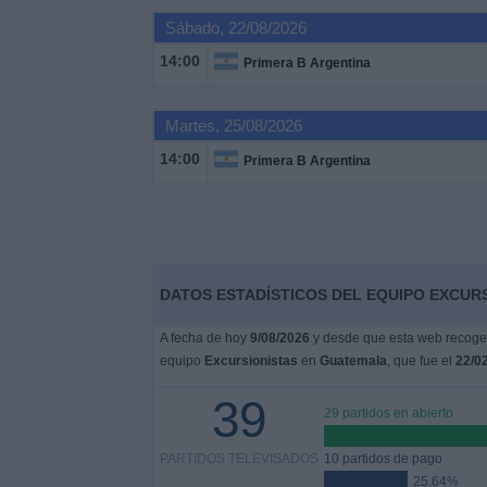
Deportes
Sábado, 22/08/2026
14:00
Primera B Argentina
Noticias
Martes, 25/08/2026
Widget
14:00
Primera B Argentina
DATOS ESTADÍSTICOS DEL EQUIPO EXCUR
A fecha de hoy
9/08/2026
y desde que esta web recoge l
equipo
Excursionistas
en
Guatemala
, que fue el
22/0
39
29 partidos en abierto
PARTIDOS TELEVISADOS
10 partidos de pago
25.64%