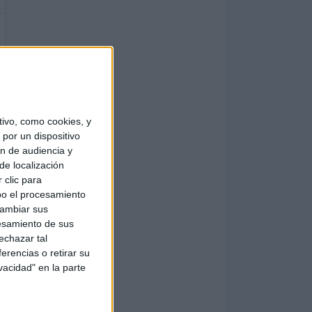
ivo, como cookies, y
por un dispositivo
ón de audiencia y
de localización
 clic para
bo el procesamiento
cambiar sus
esamiento de sus
echazar tal
erencias o retirar su
vacidad" en la parte