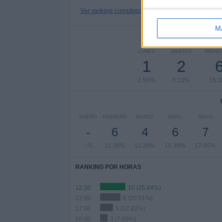
Ver ranking completo
M
Nº DE 
LUNES
MARTES
MIÉRC
1
2
2.56%
5.13%
15.
ENERO
FEBRERO
MARZO
ABRIL
MAYO
-
6
4
6
7
- %
15.38%
10.26%
15.38%
17.95%
RANKING POR HORAS
12:30
10 (25.64%)
12:00
8 (20.51%)
17:00
5 (12.82%)
16:00
3 (7.69%)