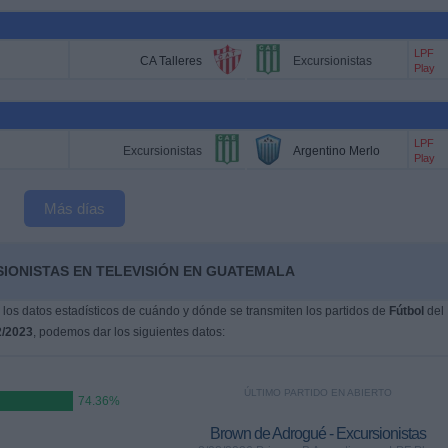
LPF
CA Talleres
Excursionistas
Play
LPF
Excursionistas
Argentino Merlo
Play
Más días
SIONISTAS EN TELEVISIÓN EN GUATEMALA
os datos estadísticos de cuándo y dónde se transmiten los partidos de
Fútbol
del
2/2023
, podemos dar los siguientes datos:
ÚLTIMO PARTIDO EN ABIERTO
74.36%
Brown de Adrogué - Excursionistas