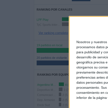
RANKING POR CANALES
LPF Play
29 (74
TyC Sports Internacional
10 (25.64%)
Ver ranking completo
Nosotros y nuestro
19 partidos en local
procesamos datos per
48.72%
para publicidad y co
desarrollo de servici
20 partidos de visitante
geográfica precisa e 
51.28%
otorgarnos su conse
previamente descrito
RANKING POR EQUIPOS
preferencias antes d
datos personales pue
Argentino Merlo
4 (10.26%)
procesamiento. Sus p
Deportivo Merlo
3 (7.69%)
consentimiento en cu
Comunicaciones
2 (5.13%)
inferior de la página
Dep. Armenio
2 (5.13%)
Dock Sud
2 (5.13%)