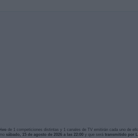
vivo
de 1 competiciones distintas y 1 canales de TV emitirán cada uno de ello
imo
sábado, 15 de agosto de 2026 a las 22:00
y que será
transmitido por 