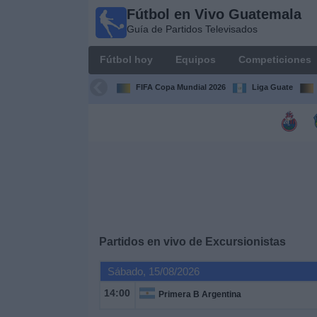
Fútbol en Vivo Guatemala
Fútbol en
Guía de Partidos Televisados
Vivo
Guatemala
Fútbol hoy
Equipos
Competiciones
Guía de
Partidos
FIFA Copa Mundial 2026
Liga Guate
Televisados
Fútbol
hoy
Equipos
Competiciones
Partidos en vivo de
Excursionistas
Canales
Sábado, 15/08/2026
TV
14:00
Primera B Argentina
Otros