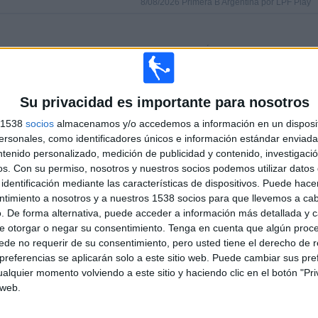
8/08/2026 Primera B Argentina por LPF Play
PARTIDOS
DÍAS
TOTAL
.36%)
0
0
2
CONSECUTIVOS
SIN PARTIDO
CANALES TV
Su privacidad es importante para nosotros
DE PAGO
GRATUÍTO
s 1538
socios
almacenamos y/o accedemos a información en un disposit
sonales, como identificadores únicos e información estándar enviada 
TOTAL
MÁXIMO
TOTAL
ntenido personalizado, medición de publicidad y contenido, investigaci
2
4
26
os.
Con su permiso, nosotros y nuestros socios podemos utilizar datos 
COMPETICIONES
VS Argentino
RIVALES
identificación mediante las características de dispositivos. Puede hacer
Merlo
ntimiento a nosotros y a nuestros 1538 socios para que llevemos a ca
. De forma alternativa, puede acceder a información más detallada y 
RANKING POR COMPETICIONES
e otorgar o negar su consentimiento.
Tenga en cuenta que algún proc
de no requerir de su consentimiento, pero usted tiene el derecho de r
Primera B Argentina
34 (87.18%)
referencias se aplicarán solo a este sitio web. Puede cambiar sus pref
Copa Argentina
5 (12.82%)
alquier momento volviendo a este sitio y haciendo clic en el botón "Pri
 web.
Ver ranking completo