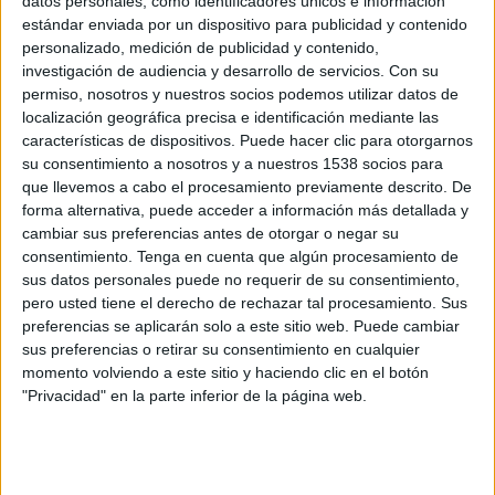
datos personales, como identificadores únicos e información
estándar enviada por un dispositivo para publicidad y contenido
Shakhtar Donetsk
personalizado, medición de publicidad y contenido,
Star+
FOX Sports 3
investigación de audiencia y desarrollo de servicios.
Con su
permiso, nosotros y nuestros socios podemos utilizar datos de
Martes, 12/12/2023
localización geográfica precisa e identificación mediante las
características de dispositivos. Puede hacer clic para otorgarnos
13:00
Champions League
su consentimiento a nosotros y a nuestros 1538 socios para
Fase de grupos
que llevemos a cabo el procesamiento previamente descrito. De
forma alternativa, puede acceder a información más detallada y
Red Bull Salzburg
cambiar sus preferencias antes de otorgar o negar su
Benfica
consentimiento.
Tenga en cuenta que algún procesamiento de
Star+
FOX Sports 3
sus datos personales puede no requerir de su consentimiento,
pero usted tiene el derecho de rechazar tal procesamiento. Sus
preferencias se aplicarán solo a este sitio web. Puede cambiar
Miércoles, 29/11/2023
sus preferencias o retirar su consentimiento en cualquier
13:00
Champions League
momento volviendo a este sitio y haciendo clic en el botón
Fase de grupos
"Privacidad" en la parte inferior de la página web.
Real Sociedad
Red Bull Salzburg