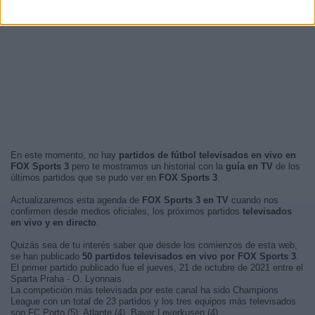
En este momento, no hay
partidos de fútbol televisados en vivo en
FOX Sports 3
pero te mostramos un historial con la
guía en TV
de los
últimos partidos que se pudo ver en
FOX Sports 3
.
Actualizaremos esta agenda de
FOX Sports 3 en TV
cuando nos
confirmen desde medios oficiales, los próximos partidos
televisados
en vivo y en directo
.
Quizás sea de tu interés saber que desde los comienzos de esta web,
se han publicado
50 partidos televisados en vivo por FOX Sports 3
.
El primer partido publicado fue el jueves, 21 de octubre de 2021 entre el
Sparta Praha - O. Lyonnais.
La competición más televisada por este canal ha sido Champions
League con un total de 23 partidos y los tres equipos más televisados
son FC Porto (5), Atlante (4), Bayer Leverkusen (4).