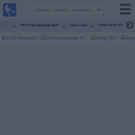
Fútbol en
Vivo
Guatemala
FIFA Copa Mundial 2026
Liga Guate
CONCACAF Champion
Guía de
Partidos
Televisados
Fútbol
hoy
Equipos
Competiciones
Canales
TV
Otros