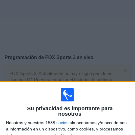
Deportes
Noticias
Widget
Programación de
FOX Sports 3
en vivo
×
FOX Sports 3: Actualmente no hay ningún partido en
vivo por TV. Puedes consultar el historial de partidos
emitidos anteriormente.
Miércoles, 13/12/2023
Su privacidad es importante para
13:00
Champions League
nosotros
Fase de grupos
Nosotros y nuestros 1538
socios
almacenamos y/o accedemos
a información en un dispositivo, como cookies, y procesamos
FC Porto